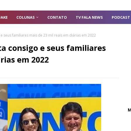
FAKE
COLUNAS
CONTATO
TV FALA NEWS
PODCAST
 e seus familiares mais de 23 mil reais em diárias em 2022
ta consigo e seus familiares
árias em 2022
M