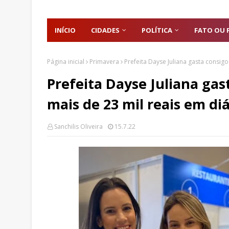
INÍCIO
CIDADES
POLÍTICA
FATO OU 
Página inicial
Primavera
Prefeita Dayse Juliana gasta consigo
Prefeita Dayse Juliana gas
mais de 23 mil reais em di
Sanchilis Oliveira
15.7.22