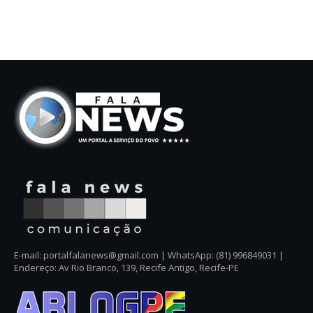
E-mail: portalfalanews@gmail.com | WhatsApp: (81) 996849031 |
Endereço: Av Rio Branco, 139, Recife Antigo, Recife-PE