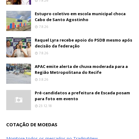
7.8.26
Estupro coletivo em escola municipal choca
Cabo de Santo Agostinho
7.8.26
Raquel Lyra recebe apoio do PSDB mesmo após
decisão da federação
7.8.26
APAC emite alerta de chuva moderada para a
Região Metropolitana do Recife
3.8.26
Pré-candidatos a prefeitura de Escada posam
para foto em evento
23.12.18
COTAÇÃO DE MOEDAS
Monitore todos os mercados no TradingView