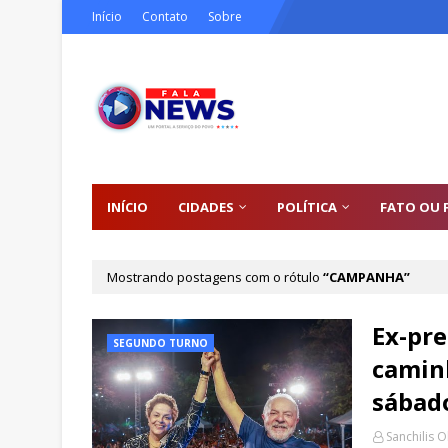
Início
Contato
Sobre
INÍCIO
CIDADES
POLÍTICA
FATO OU 
Mostrando postagens com o rótulo
CAMPANHA
Ex-pre
SEGUNDO TURNO
camin
sábado
Sanchilis O