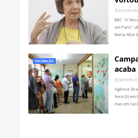
Escada New
BBC "A Neca
em Paris", d
Maria Alice 
Campa
VACINAÇÃO
acaba 
Sanchilis O
Agência Bra
feira (5) em
mas em razã