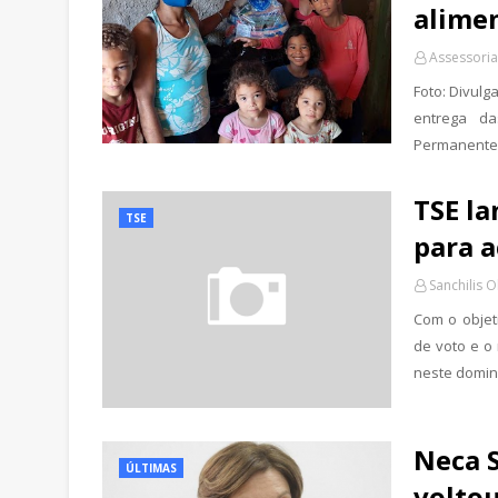
alime
Assessoria
Foto: Divulg
entrega d
Permanente 
TSE la
TSE
para a
Sanchilis O
Com o objet
de voto e o 
neste domin
Neca 
ÚLTIMAS
voltou