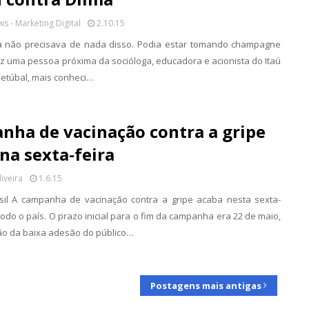
s - Marketing Digital
2.10.15
 não precisava de nada disso. Podia estar tomando champagne
iz uma pessoa próxima da socióloga, educadora e acionista do Itaú
Setúbal, mais conheci…
nha de vacinação contra a gripe
na sexta-feira
liveira
1.6.15
sil A campanha de vacinação contra a gripe acaba nesta sexta-
 todo o país. O prazo inicial para o fim da campanha era 22 de maio,
o da baixa adesão do público…
Postagens mais antigas