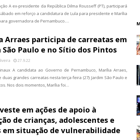
ação A ex-presidente da República Dilma Rousseff (PT), participará
sábado em reforço a candidatura de Lula para presidente e Marília
 para governadora de Pernambuco.…
M
a Arraes participa de carreatas em
 São Paulo e no Sítio dos Pintos
liveira
27.9.22
inaux A candidata ao Governo de Pernambuco, Marília Arraes,
e duas grandes carreatas nesta terça-feira (27): Jardim São Paulo e
ntos. Nos dois momentos, Marília foi…
veste em ações de apoio à
ão de crianças, adolescentes e
 em situação de vulnerabilidade