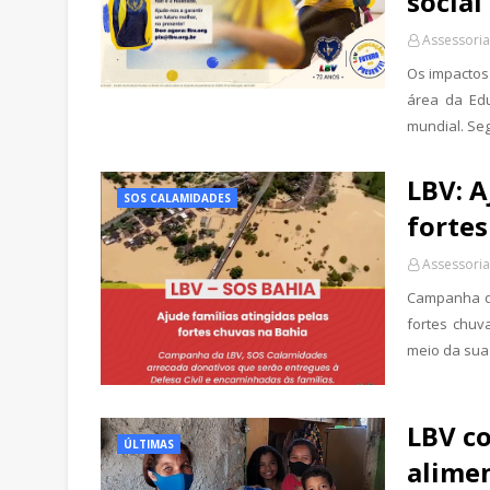
social
Assessoria
Os impactos
área da Ed
mundial. Se
LBV: A
SOS CALAMIDADES
fortes
Assessoria
Campanha da
fortes chuv
meio da su
LBV co
ÚLTIMAS
alimen