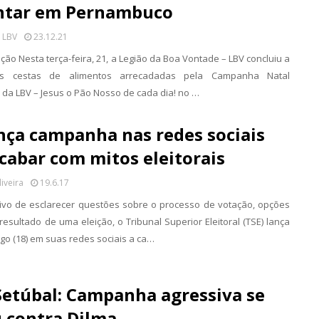
ntar em Pernambuco
 LBV
23.12.21
ação Nesta terça-feira, 21, a Legião da Boa Vontade – LBV concluiu a
as cestas de alimentos arrecadadas pela Campanha Natal
da LBV – Jesus o Pão Nosso de cada dia! no …
nça campanha nas redes sociais
cabar com mitos eleitorais
liveira
19.6.17
ivo de esclarecer questões sobre o processo de votação, opções
resultado de uma eleição, o Tribunal Superior Eleitoral (TSE) lança
go (18) em suas redes sociais a ca…
Setúbal: Campanha agressiva se
 contra Dilma