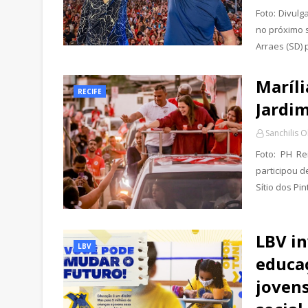
Foto: Divulg
no próximo 
Arraes (SD)
Maríli
RECIFE
Jardim
Sanchilis O
Foto: PH Re
participou d
Sítio dos Pi
LBV in
LBV
educaç
jovens