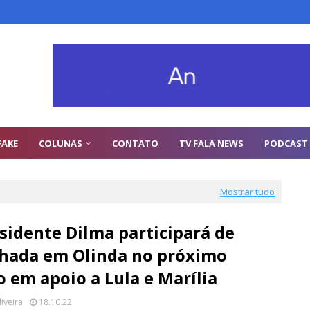
FAKE
COLUNAS
CONTATO
TV FALA NEWS
PODCAST
Mostrar tudo
sidente Dilma participará de
hada em Olinda no próximo
 em apoio a Lula e Marília
liveira
18.10.22