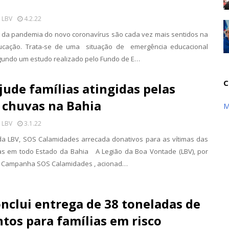
 LBV
4.2.22
 da pandemia do novo coronavírus são cada vez mais sentidos na
ucação. Trata-se de uma situação de emergência educacional
gundo um estudo realizado pelo Fundo de E…
C
jude famílias atingidas pelas
 chuvas na Bahia
M
 LBV
3.1.22
 LBV, SOS Calamidades arrecada donativos para as vítimas das
as em todo Estado da Bahia A Legião da Boa Vontade (LBV), por
a Campanha SOS Calamidades , acionad…
nclui entrega de 38 toneladas de
tos para famílias em risco