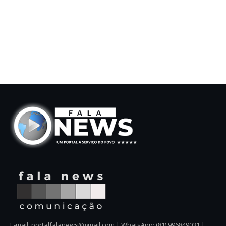
E-mail: portalfalanews@gmail.com | WhatsApp: (81) 996849031 |