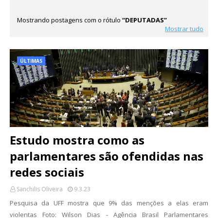
Mostrando postagens com o rótulo
DEPUTADAS
Mostrar tudo
ÚLTIMAS
Estudo mostra como as
parlamentares são ofendidas nas
redes sociais
Sanchilis Oliveira
9.3.23
Pesquisa da UFF mostra que 9% das menções a elas eram
violentas Foto: Wilson Dias - Agência Brasil Parlamentares