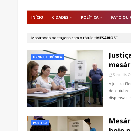
INÍCIO
CIDADES
POLÍTICA
FATO OU 
Mostrando postagens com o rótulo
MESÁRIOS
Justiç
URNA ELETRÔNICA
mesári
Sanchilis O
A Justiça E
de outubro 
dispensas e 
Mesári
POLÍTICA
hoje p