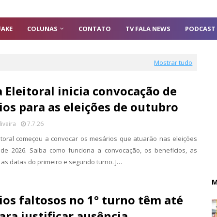
FAKE
COLUNAS
CONTATO
TV FALA NEWS
PODCAST
Mostrar tudo
a Eleitoral inicia convocação de
os para as eleições de outubro
liveira
7.7.26
leitoral começou a convocar os mesários que atuarão nas eleições
de 2026. Saiba como funciona a convocação, os benefícios, as
as datas do primeiro e segundo turno. J…
M
os faltosos no 1° turno têm até
ara justificar ausência