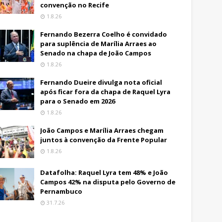
convenção no Recife
1.8.26
Fernando Bezerra Coelho é convidado
para suplência de Marília Arraes ao
Senado na chapa de João Campos
1.8.26
Fernando Dueire divulga nota oficial
após ficar fora da chapa de Raquel Lyra
para o Senado em 2026
1.8.26
João Campos e Marília Arraes chegam
juntos à convenção da Frente Popular
1.8.26
Datafolha: Raquel Lyra tem 48% e João
Campos 42% na disputa pelo Governo de
Pernambuco
31.7.26