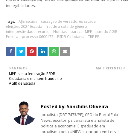
inelegibilidades.
Tags:
AIJE Escada
cassação de vereadores Escada
eleições 2024 Escada
fraude à cota de gênero
intempestividade recurso
Notícias
parecer MPE
partido AGIR
Política
processo 0600477
PSDB Cidadania
TRE-PE
ANTIGOS
MAIS RECENTES
MPE isenta federação PSDB-
Cidadania e mantém fraude no
AGIR de Escada
Posted by:
Sanchilis Oliveira
Jornalista (DRT 7473/PE), CEO do Portal Fala
News, escritor, psicanalista e analista de
política e economia. É graduado em
Jornalismo pela UNIFG, licenciado em Letras