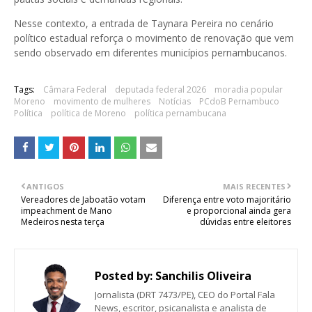
Nesse contexto, a entrada de Taynara Pereira no cenário
político estadual reforça o movimento de renovação que vem
sendo observado em diferentes municípios pernambucanos.
Tags:
Câmara Federal
deputada federal 2026
moradia popular
Moreno
movimento de mulheres
Notícias
PCdoB Pernambuco
Política
política de Moreno
política pernambucana
ANTIGOS
MAIS RECENTES
Vereadores de Jaboatão votam
Diferença entre voto majoritário
impeachment de Mano
e proporcional ainda gera
Medeiros nesta terça
dúvidas entre eleitores
Posted by:
Sanchilis Oliveira
Jornalista (DRT 7473/PE), CEO do Portal Fala
News, escritor, psicanalista e analista de