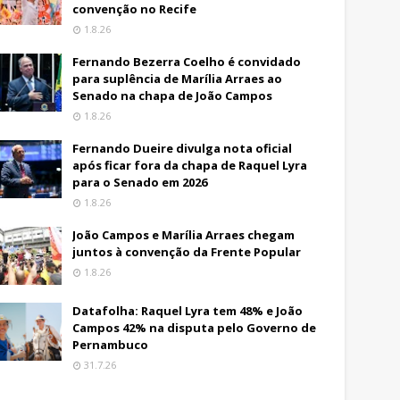
convenção no Recife
1.8.26
Fernando Bezerra Coelho é convidado
para suplência de Marília Arraes ao
Senado na chapa de João Campos
1.8.26
Fernando Dueire divulga nota oficial
após ficar fora da chapa de Raquel Lyra
para o Senado em 2026
1.8.26
João Campos e Marília Arraes chegam
juntos à convenção da Frente Popular
1.8.26
Datafolha: Raquel Lyra tem 48% e João
Campos 42% na disputa pelo Governo de
Pernambuco
31.7.26