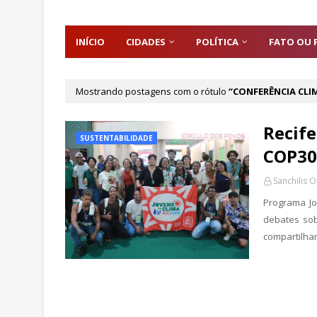
INÍCIO
CIDADES
POLÍTICA
FATO OU 
Mostrando postagens com o rótulo
CONFERÊNCIA CLI
Recife
SUSTENTABILIDADE
COP30
Sanchilis O
Programa Jo
debates sob
compartilha