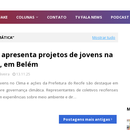
FAKE
COLUNAS
CONTATO
TV FALA NEWS
PODCAST
MÁTICA
Mostrar tudo
 apresenta projetos de jovens na
, em Belém
liveira
13.11.25
vens no Clima e ações da Prefeitura do Recife são destaque em
re governança climática. Representantes de coletivos recifenses
m experiências sobre meio ambiente e dir…
M
Postagens mais antigas