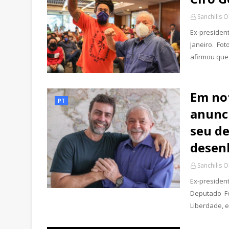
Sanchilis O
Ex-presiden
Janeiro. Fot
afirmou que 
Em no
PT
anunci
seu de
desen
Sanchilis O
Ex-presiden
Deputado Fe
Liberdade, e