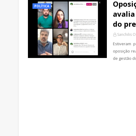
Oposi
POLÍTICA
avalia
do pre
Sanchilis O
Estiveram 
oposição re
de gestão d