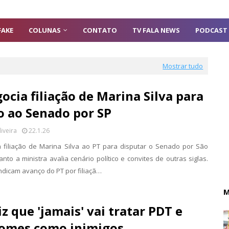
FAKE
COLUNAS
CONTATO
TV FALA NEWS
PODCAST
Mostrar tudo
ocia filiação de Marina Silva para
o ao Senado por SP
liveira
22.1.26
 a filiação de Marina Silva ao PT para disputar o Senado por São
nto a ministra avalia cenário político e convites de outras siglas.
ndicam avanço do PT por filiaçã…
M
iz que 'jamais' vai tratar PDT e
Gomes como inimigos