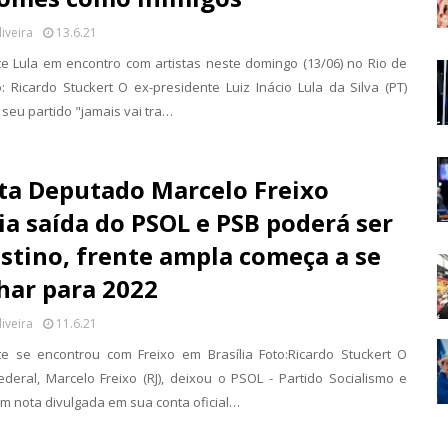
liveira
13.6.21
te Lula em encontro com artistas neste domingo (13/06) no Rio de
o: Ricardo Stuckert O ex-presidente Luiz Inácio Lula da Silva (PT)
seu partido "jamais vai tra…
ta Deputado Marcelo Freixo
a saída do PSOL e PSB poderá ser
stino, frente ampla começa a se
har para 2022
liveira
11.6.21
te se encontrou com Freixo em Brasília Foto:Ricardo Stuckert O
deral, Marcelo Freixo (RJ), deixou o PSOL - Partido Socialismo e
m nota divulgada em sua conta oficial…