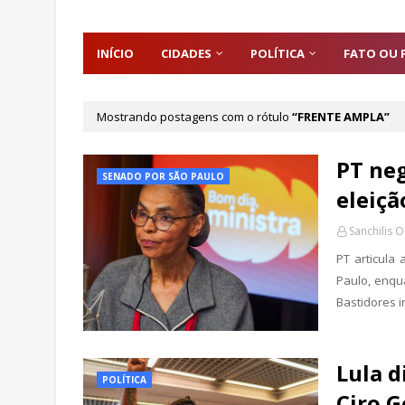
INÍCIO
CIDADES
POLÍTICA
FATO OU 
Mostrando postagens com o rótulo
FRENTE AMPLA
PT neg
SENADO POR SÃO PAULO
eleiçã
Sanchilis O
PT articula
Paulo, enqua
Bastidores i
Lula d
POLÍTICA
Ciro 