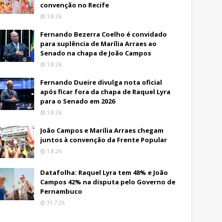
convenção no Recife
1.8.26
Fernando Bezerra Coelho é convidado
para suplência de Marília Arraes ao
Senado na chapa de João Campos
1.8.26
Fernando Dueire divulga nota oficial
após ficar fora da chapa de Raquel Lyra
para o Senado em 2026
1.8.26
João Campos e Marília Arraes chegam
juntos à convenção da Frente Popular
1.8.26
Datafolha: Raquel Lyra tem 48% e João
Campos 42% na disputa pelo Governo de
Pernambuco
31.7.26