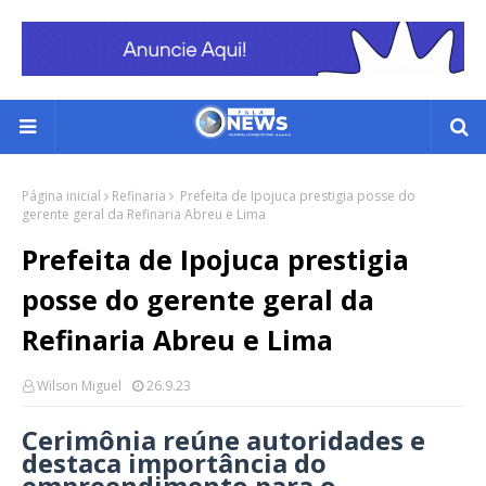
Página inicial
Refinaria
Prefeita de Ipojuca prestigia posse do
gerente geral da Refinaria Abreu e Lima
Prefeita de Ipojuca prestigia
posse do gerente geral da
Refinaria Abreu e Lima
Wilson Miguel
26.9.23
Cerimônia reúne autoridades e
destaca importância do
empreendimento para o