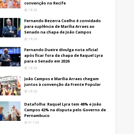
convenção no Recife
1.8.26
Fernando Bezerra Coelho é convidado
para suplência de Marília Arraes ao
Senado na chapa de João Campos
1.8.26
Fernando Dueire divulga nota oficial
após ficar fora da chapa de Raquel Lyra
para o Senado em 2026
1.8.26
João Campos e Marília Arraes chegam
juntos à convenção da Frente Popular
1.8.26
Datafolha: Raquel Lyra tem 48% e João
Campos 42% na disputa pelo Governo de
Pernambuco
31.7.26