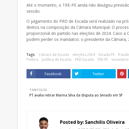
Até o momento, o TRE-PE ainda não divulgou previsão o
sessão.
O julgamento do PRD de Escada será realizado na pr
diretos na composição da Câmara Municipal. O process
proporcional do partido nas eleições de 2024. Caso a 
podem perder os mandatos: o presidente da Câmara, 
Tags:
Câmara de Escada
eleições 2024
Escada PE
fraude
Política
política de Escada
PRD Escada
TRE-PE
vereadore
Facebook
Twitter
ANTIGOS
PT avalia retirar Marina Silva da disputa ao Senado em SP
Posted by:
Sanchilis Oliveira