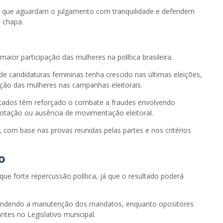
mam que aguardam o julgamento com tranquilidade e defendem
 chapa.
 maior participação das mulheres na política brasileira.
e candidaturas femininas tenha crescido nas últimas eleições,
pação das mulheres nas campanhas eleitorais.
 estados têm reforçado o combate a fraudes envolvendo
otação ou ausência de movimentação eleitoral.
, com base nas provas reunidas pelas partes e nos critérios
o
e forte repercussão política, já que o resultado poderá
endendo a manutenção dos mandatos, enquanto opositores
tes no Legislativo municipal.