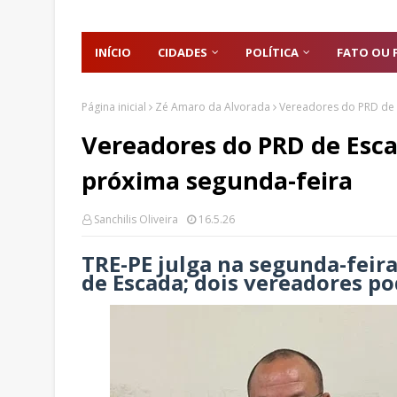
INÍCIO
CIDADES
POLÍTICA
FATO OU 
Página inicial
Zé Amaro da Alvorada
Vereadores do PRD de
Vereadores do PRD de Esc
próxima segunda-feira
Sanchilis Oliveira
16.5.26
TRE-PE julga na segunda-feir
de Escada; dois vereadores p