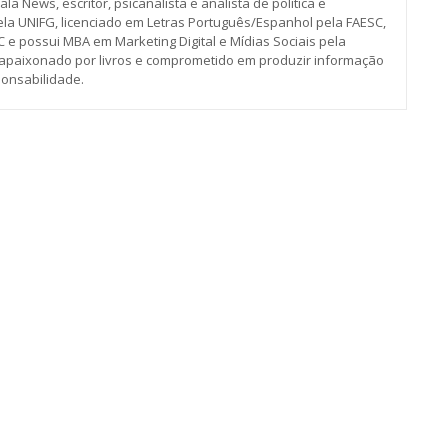
ala News, escritor, psicanalista e analista de política e
la UNIFG, licenciado em Letras Português/Espanhol pela FAESC,
 e possui MBA em Marketing Digital e Mídias Sociais pela
é apaixonado por livros e comprometido em produzir informação
ponsabilidade.