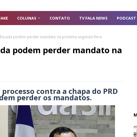
FAKE
COLUNAS
CONTATO
TV FALA NEWS
PODCAST
 Escada podem perder mandato na próxima segunda-feira
ada podem perder mandato na
a processo contra a chapa do PRD
odem perder os mandatos.
M