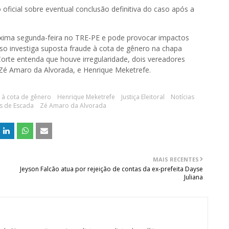
ficial sobre eventual conclusão definitiva do caso após a
óxima segunda-feira no TRE-PE e pode provocar impactos
o investiga suposta fraude à cota de gênero na chapa
Corte entenda que houve irregularidade, dois vereadores
Zé Amaro da Alvorada, e Henrique Meketrefe.
 à cota de gênero
Henrique Meketrefe
Justiça Eleitoral
Notícias
s de Escada
Zé Amaro da Alvorada
MAIS RECENTES
Jeyson Falcão atua por rejeição de contas da ex-prefeita Dayse
Juliana