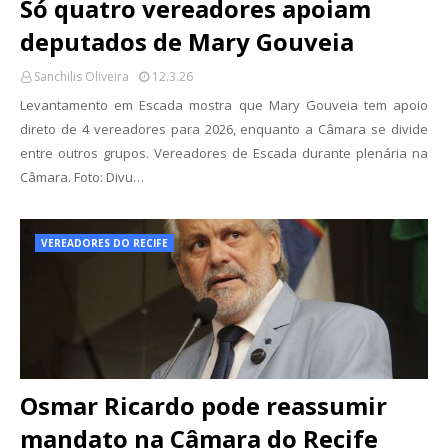
Só quatro vereadores apoiam
deputados de Mary Gouveia
Sanchilis Oliveira
12.3.26
Levantamento em Escada mostra que Mary Gouveia tem apoio
direto de 4 vereadores para 2026, enquanto a Câmara se divide
entre outros grupos. Vereadores de Escada durante plenária na
Câmara. Foto: Divu…
VEREADORES DO RECIFE
Osmar Ricardo pode reassumir
mandato na Câmara do Recife