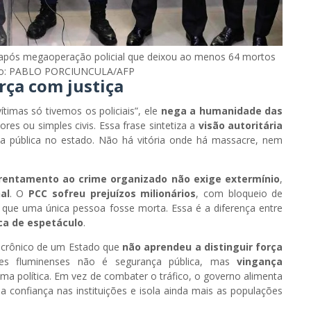
 após megaoperação policial que deixou ao menos 64 mortos
Foto: PABLO PORCIUNCULA/AFP
ça com justiça
timas só tivemos os policiais”, ele
nega a humanidade das
es ou simples civis. Essa frase sintetiza a
visão autoritária
ça pública no estado. Não há vitória onde há massacre, nem
rentamento ao crime organizado não exige extermínio
,
al
. O
PCC sofreu prejuízos milionários
, com bloqueio de
 que uma única pessoa fosse morta. Essa é a diferença entre
ica de espetáculo
.
 crônico de um Estado que
não aprendeu a distinguir força
es fluminenses não é segurança pública, mas
vingança
uma política. Em vez de combater o tráfico, o governo alimenta
a confiança nas instituições e isola ainda mais as populações