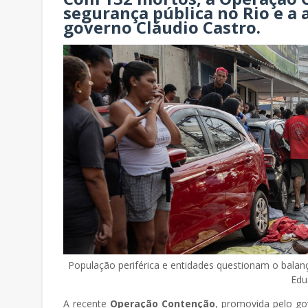
segurança pública no Rio e a 
governo Cláudio Castro.
População periférica e entidades questionam o bala
Edu
A recente
Operação Contenção
, promovida pelo g