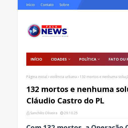
Início
Contato
Sobre
INÍCIO
CIDADES
POLÍTICA
FATO OU 
Página inicial
violência urbana
132 mortos e nenhuma solução
132 mortos e nenhuma soluç
Cláudio Castro do PL
Sanchilis Oliveira
29.10.25
Com 132 mortos, a Operação 