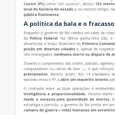
Castro (PL)
como “um sucesso”, deixou
132 morto
letal da história do estado
e, ao mesmo tempo, da 
pública fluminense
.
A política da bala e o fracass
Enquanto o governo do Rio celebra um saldo de corp
da
Polícia Federal
. Na última quinta-feira (28), 
desarticular o braço financeiro do
Primeiro Comando
prisão em diversas cidades
e, apesar de suspeita
oito investigados,
nenhuma morte ou disparo de ar
Durante o cumprimento das ordens judiciais, agente
computadores ou carros de luxo —, o que reforçou
previamente
. Mesmo assim, dos 14 mandados de
episódio levou a PF a
abrir um inquérito interno
par
O contraste entre as duas operações é emblemát
inteligência e proporcionalidade
, mesmo diante 
mede o sucesso pela quantidade de mortos
. 
estratégia e precisão, o governo do Rio insiste em um
campos de guerra
e
vidas humanas em estatísti