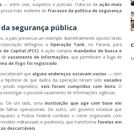
s
— entre civis, suspeitos e policiais. Trata-se da
ação mais
prova mais evidente do
fracasso da política de segurança
o da segurança pública
os, o país presencia um exemplo diametralmente oposto vindo
a corporação deflagrou a
Operação Tank
, no Paraná, para
C
 da Capital (PCC)
. A ação cumpriu
mandados de busca e
s de
vazamento de informações
, que permitiram a fuga de
M
ma de fogo foi registrado
.
s perceberam que
alguns endereços estavam vazios
— sem
 a hipótese de que dados da operação teriam sido
vazados
 prisão expedidos,
seis foram cumpridos com êxito
. O
a investigar o possível vazamento de informações sigilosas.
ico. De um lado, uma
instituição que age com base em
de falhas operacionais. De outro, um governo estadual que
Enquanto a Polícia Federal combate o crime organizado com
 modelo militarizado e punitivista, que transforma
favelas em
cas descartáveis
.