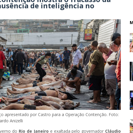
ausência de inteligência no
M
nço apresentado por Castro para a Operação Contenção. Foto:
ardo Anizelli
overno do
Rio de Janeiro
e exaltada pelo governador
Cláudio