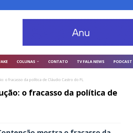
FAKE
COLUNAS
CONTATO
TV FALA NEWS
PODCAST
: o fracasso da política de Cláudio Castro do PL
ão: o fracasso da política de
Contenção mostra o fracasso da