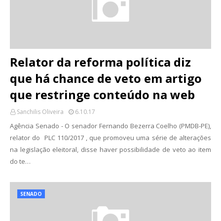
Relator da reforma política diz
que há chance de veto em artigo
que restringe conteúdo na web
Sanchilis Oliveira
6.10.17
Agência Senado - O senador Fernando Bezerra Coelho (PMDB-PE),
relator do PLC 110/2017 , que promoveu uma série de alterações
na legislação eleitoral, disse haver possibilidade de veto ao item
do te…
SENADO