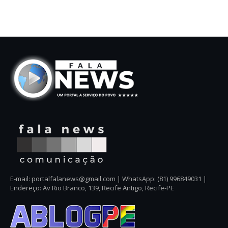
E-mail: portalfalanews@gmail.com | WhatsApp: (81) 996849031 |
Endereço: Av Rio Branco, 139, Recife Antigo, Recife-PE