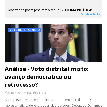
Mostrando postagens com o rótulo
REFORMA POLÍTICA
Mostrar tudo
VOTO DISTRITAL MISTO
Análise - Voto distrital misto:
avanço democrático ou
retrocesso?
Sanchilis Oliveira
3.11.25
A proposta divide especialistas e reacende o debate sobre a
representatividade e o poder dos partidos. Deputado Domingos