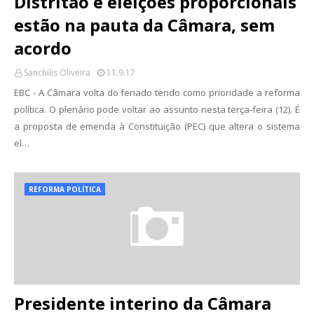
Distritão e eleições proporcionais
estão na pauta da Câmara, sem
acordo
Sanchilis Oliveira
11.9.17
EBC - A Câmara volta do feriado tendo como prioridade a reforma
política. O plenário pode voltar ao assunto nesta terça-feira (12). É
a proposta de emenda à Constituição (PEC) que altera o sistema
el…
REFORMA POLÍTICA
Presidente interino da Câmara