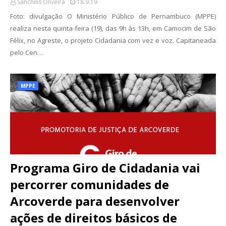
Sanchilis Oliveira
18.9.19
Foto: divulgação O Ministério Público de Pernambuco (MPPE)
realiza nesta quinta-feira (19), das 9h às 13h, em Camocim de São
Félix, no Agreste, o projeto Cidadania com vez e voz. Capitaneada
pelo Cen…
MPPE
Programa Giro de Cidadania vai
percorrer comunidades de
Arcoverde para desenvolver
ações de direitos básicos de