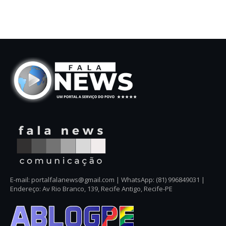
E-mail: portalfalanews@gmail.com | WhatsApp: (81) 996849031 |
Endereço: Av Rio Branco, 139, Recife Antigo, Recife-PE