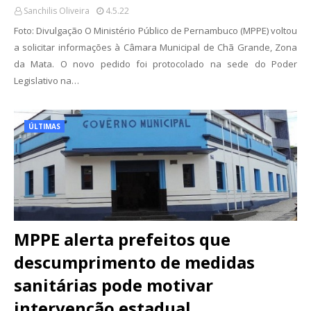
Sanchilis Oliveira
4.5.22
Foto: Divulgação O Ministério Público de Pernambuco (MPPE) voltou
a solicitar informações à Câmara Municipal de Chã Grande, Zona
da Mata. O novo pedido foi protocolado na sede do Poder
Legislativo na…
ÚLTIMAS
MPPE alerta prefeitos que
descumprimento de medidas
sanitárias pode motivar
intervenção estadual