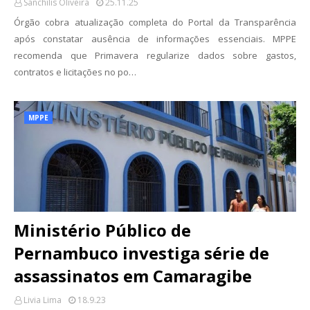
Sanchilis Oliveira
25.11.25
Órgão cobra atualização completa do Portal da Transparência
após constatar ausência de informações essenciais. MPPE
recomenda que Primavera regularize dados sobre gastos,
contratos e licitações no po…
MPPE
Ministério Público de
Pernambuco investiga série de
assassinatos em Camaragibe
Livia Lima
18.9.23