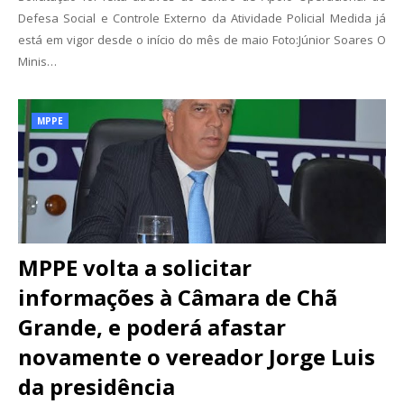
Defesa Social e Controle Externo da Atividade Policial Medida já
está em vigor desde o início do mês de maio Foto:Júnior Soares O
Minis…
MPPE
MPPE volta a solicitar
informações à Câmara de Chã
Grande, e poderá afastar
novamente o vereador Jorge Luis
da presidência