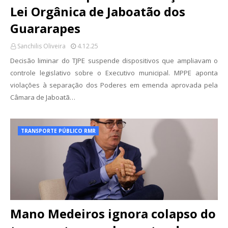
Lei Orgânica de Jaboatão dos
Guararapes
Sanchilis Oliveira
4.12.25
Decisão liminar do TJPE suspende dispositivos que ampliavam o
controle legislativo sobre o Executivo municipal. MPPE aponta
violações à separação dos Poderes em emenda aprovada pela
Câmara de Jaboatã…
TRANSPORTE PÚBLICO RMR
Mano Medeiros ignora colapso do