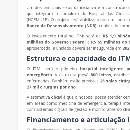
Um dos principais eixos da iniciativa é a construção
que integrará o complexo do Hospital das Clínica
(HCFMUSP). O projeto será viabilizado por um contra
Banco de Desenvolvimento (NDB)
, conhecido com
O investimento total no ITMI será de
R$ 1,9 bilhã
milhões do Governo Federal
e
R$ 55 milhões do 
apresentado, a unidade deverá ser inaugurada em
202
Estrutura e capacidade do IT
O ITMI será o primeiro
hospital inteligente 
emergência
. A estrutura prevê
800 leitos
, distrib
enfermarias. Também estão previstas
25 salas cirúr
27 mil cirurgias por ano
.
A estimativa oficial é que o hospital possa atender ce
em áreas como medicina de emergência, terapia inte
com sistemas digitais de gestão e monitoramento clíni
Financiamento e articulação i
O financiamento junto ao Banco do BRICS foi 