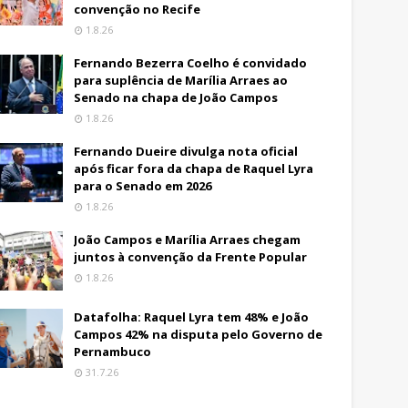
convenção no Recife
1.8.26
Fernando Bezerra Coelho é convidado
para suplência de Marília Arraes ao
Senado na chapa de João Campos
1.8.26
Fernando Dueire divulga nota oficial
após ficar fora da chapa de Raquel Lyra
para o Senado em 2026
1.8.26
João Campos e Marília Arraes chegam
juntos à convenção da Frente Popular
1.8.26
Datafolha: Raquel Lyra tem 48% e João
Campos 42% na disputa pelo Governo de
Pernambuco
31.7.26