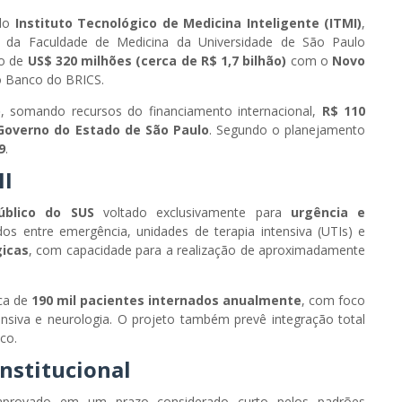
 do
Instituto Tecnológico de Medicina Inteligente (ITMI)
,
s da Faculdade de Medicina da Universidade de São Paulo
to de
US$ 320 milhões (cerca de R$ 1,7 bilhão)
com o
Novo
o Banco do BRICS.
o
, somando recursos do financiamento internacional,
R$ 110
Governo do Estado de São Paulo
. Segundo o planejamento
9
.
MI
público do SUS
voltado exclusivamente para
urgência e
uídos entre emergência, unidades de terapia intensiva (UTIs) e
gicas
, com capacidade para a realização de aproximadamente
rca de
190 mil pacientes internados anualmente
, com foco
nsiva e neurologia. O projeto também prevê integração total
co.
nstitucional
aprovado em um prazo considerado curto pelos padrões