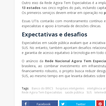
Outro eixo da Rede Agora Tem Especialistas é a imp
13 estados
nas cinco regiões do país, incluindo capit
Os primeiros serviços devem entrar em operação no
p
Essas UTIs contarão com monitoramento contínuo e 
especialistas e apoio à tomada de decisões clínicas.
Expectativas e desafios
Especialistas em saúde pública avaliam que a iniciati
SUS. No entanto, também apontam desafios relacionado
e garantia de acesso equitativo à tecnologia em todo o 
O anúncio da
Rede Nacional Agora Tem Especial
brasileira, ao combinar investimento em infraestru
financiamento robusto, o projeto busca reduzir desi
SUS, ao mesmo tempo em que levanta debates sobre e
Tags:
Banco do BRICS
hospitais inteligentes
inteligência ar
Rede Agora Tem Especialistas
saúde pública
SUS
telemedi
Facebook
Twitter