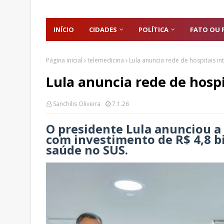
INÍCIO
CIDADES
POLÍTICA
FATO OU 
Página inicial
telemedicina
Lula anuncia rede de hospitais in
Lula anuncia rede de hospi
Sanchilis Oliveira
7.1.26
O presidente Lula anunciou a
com investimento de R$ 4,8 bi
saúde no SUS.